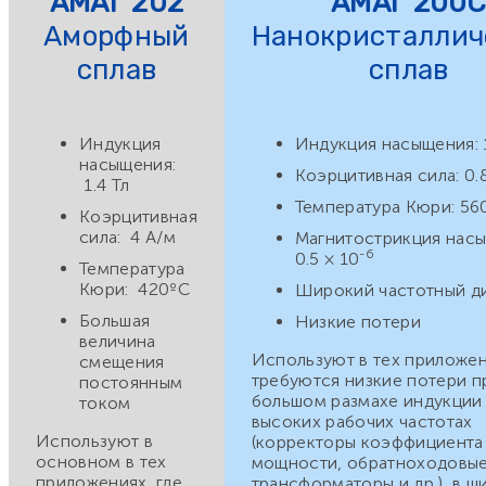
АМАГ 202
АМАГ 200
Аморфный
Нанокристаллич
сплав
сплав
Индукция
Индукция насыщения: 1
насыщения:
Коэрцитивная сила: 0.
1.4 Тл
Температура Кюри: 56
Коэрцитивная
сила: 4 А/м
Магнитострикция насы
-6
0.5 × 10
Температура
Кюри: 420ºС
Широкий частотный д
Большая
Низкие потери
величина
Используют в тех приложен
смещения
требуются низкие потери п
постоянным
большом размахе индукции
током
высоких рабочих частотах
Используют в
(корректоры коэффициента
основном в тех
мощности, обратноходовы
приложениях, где
трансформаторы и др.), в 