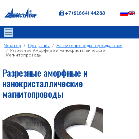
Перейти к основному содержанию
+7 (81664) 44288
Строка навигации
Мстатор
Продукция
Магнитопроводы Тороидальные
Разрезные Аморфные и Нанокристаллические
Магнитопроводы
Разрезные аморфные и
нанокристаллические
магнитопроводы