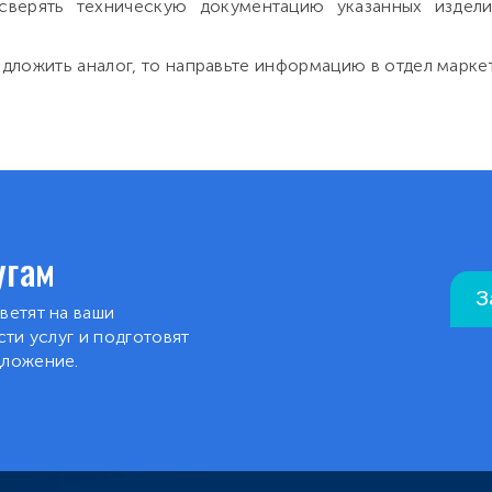
сверять техническую документацию указанных издел
дложить аналог, то направьте информацию в отдел марке
угам
З
ветят на ваши
ти услуг и подготовят
дложение.