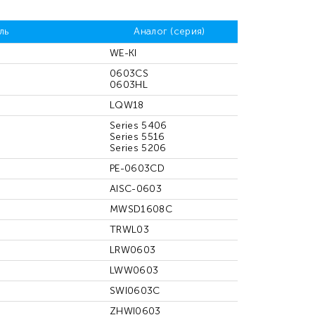
ль
Аналог (серия)
WE-KI
0603CS
0603HL
LQW18
Series 5406
Series 5516
Series 5206
PE-0603CD
AISC-0603
MWSD1608С
TRWL03
LRW0603
LWW0603
SWI0603C
ZHWI0603