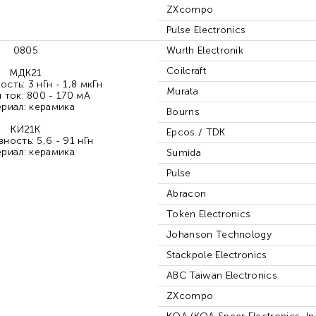
ZXcompo
Pulse Electronics
0805
Wurth Electronik
Coilcraft
МДК21
сть: 3 нГн - 1,8 мкГн
Murata
 ток: 800 - 170 мА
риал: керамика
Bourns
КИ21К
Epcos / TDK
ность: 5,6 - 91 нГн
риал: керамика
Sumida
Pulse
Abracon
Token Electronics
Johanson Technology
Stackpole Electronics
ABC Taiwan Electronics
ZXcompo