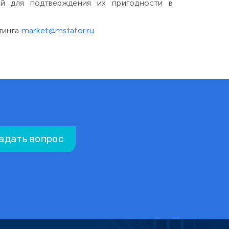
ий для подтверждения их пригодности в
тинга
market@mstator.ru
адать вопрос