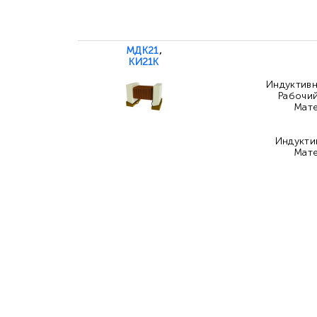
МДК21
,
КИ21К
Индуктивно
Рабочий
Мате
Индуктив
Мате