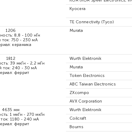
KOA (KOA Speer Electronics, Inc
Kyocera
TE Connectivity (Tyco)
1206
Murata
ность: 8,8 - 100 нГн
 ток: 750 - 230 мА
риал: керамика
1812
Wurth Elektronik
сть: 39 мкГн - 2,2 мГн
Murata
 ток: 240 - 30 мА
ериал: феррит
Token Electronics
ABC Taiwan Electronics
ZXcompo
AVX Corporation
4635 мм
Wurth Elektronik
сть: 1 мкГн - 270 мкГн
Coilcraft
ток: 1180 - 240 мА
ериал: феррит
Bourns