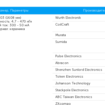
азмер, Параметры
Производите
03 (1608 мм)
Wurth Electronik
ность: 4,7 - 470 нГн
CoilCraft
 ток: 300 - 50 мА
риал: керамика
Murata
Sumida
Pulse Electronics
Abracon
Shenzhen Sunlord Electronics
Token Electronics
Johanson Technology
Stackpole Electronics
ABC Taiwan Electronics
ZXcompo