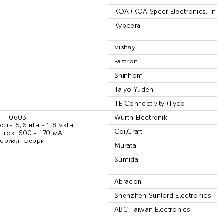
KOA (KOA Speer Electronics, Inc
Kyocera
Vishay
Fastron
Shinhom
Taiyo Yuden
TE Connectivity (Tyco)
0603
Wurth Electronik
ть: 5,6 нГн - 1,8 мкГн
CoilCraft
 ток: 600 - 170 мА
ериал: феррит
Murata
Sumida
Abracon
Shenzhen Sunlord Electronics
ABC Taiwan Electronics