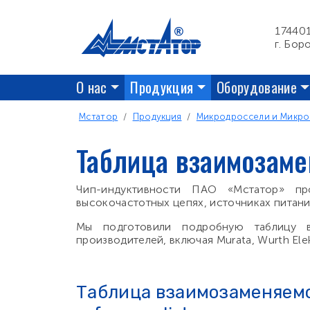
Перейти к основному содержанию
17440
г. Бор
Основная навигация
О нас
Продукция
Оборудование
Строка навигации
Мстатор
Продукция
Микродроссели и Микро
Таблица взаимозаме
Чип-индуктивности ПАО «Мстатор» пр
высокочастотных цепях, источниках питан
Мы подготовили подробную таблицу в
производителей, включая Murata, Wurth Elekt
Таблица взаимозаменяемо