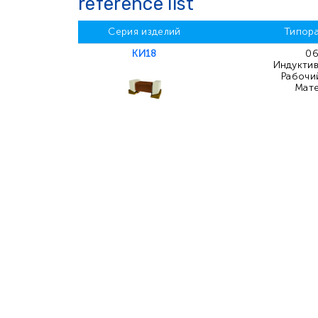
reference list
Серия изделий
Типор
КИ18
06
Индуктив
Рабочий
Мате