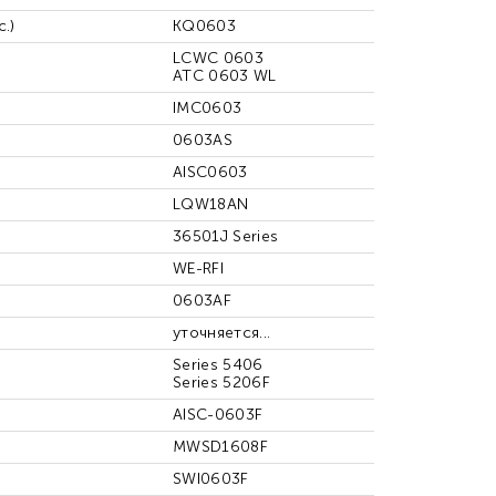
.)
KQ0603
LCWC 0603
ATC 0603 WL
IMC0603
0603AS
AISC0603
LQW18AN
36501J Series
WE-RFI
0603AF
уточняется...
Series 5406
Series 5206F
AISC-0603F
MWSD1608F
SWI0603F