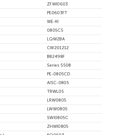
ZFWI0603
PE0603FT
WE-KI
0805CS
LQW2BA
CW201212
B82498F
Series 5508
PE-0805CD
AISC-0805
TRWL05
LRW0805
LWW0805
SWI0805C
ZHWI0805