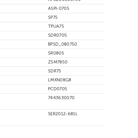
ASPI-0705
SP75
TPUA75
SDR0705
BPSD_080750
SR0805
ZSM7850
SDR75
LMXN08G8
PCD0705
7443630070
SER2012-681L