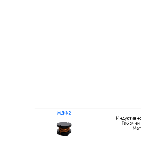
МДФ2
Индуктивнос
Рабочий 
Мат