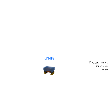
КИН18
Индуктивнос
Рабочий
Мат