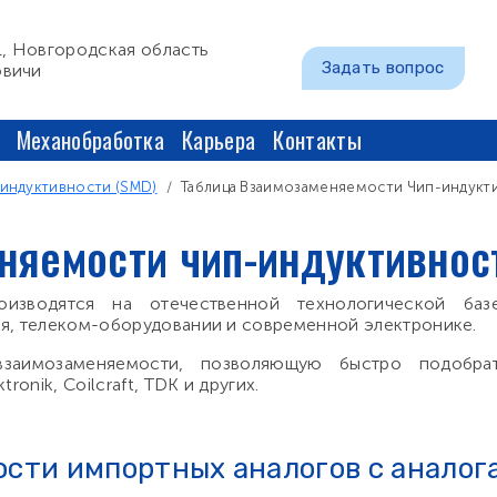
1, Новгородская область
Задать вопрос
овичи
Механобработка
Карьера
Контакты
индуктивности (SMD)
Таблица Взаимозаменяемости Чип-индукт
няемости чип-индуктивнос
оизводятся на отечественной технологической ба
ия, телеком-оборудовании и современной электронике.
заимозаменяемости, позволяющую быстро подобрат
ronik, Coilcraft, TDK и других.
сти импортных аналогов с аналога