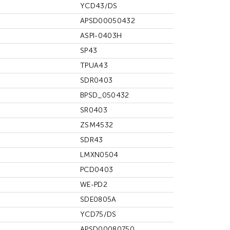
YCD43/DS
APSD00050432
ASPI-0403H
SP43
TPUA43
SDR0403
BPSD_050432
SR0403
ZSM4532
SDR43
LMXN0504
PCD0403
WE-PD2
SDE0805A
YCD75/DS
APSD00080750