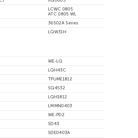
.)
KQ0603
LCWC 0805
ATC 0805 WL
36502A Series
LQW31H
WE-LQ
LQH43C
TPUME1812
SQ4532
LQH1812
LMMN0403
WE-PD2
SD43
SDE0403A