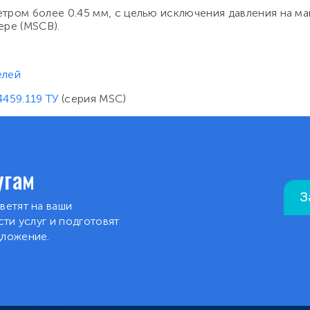
тром более 0.45 мм, с целью исключения давления на м
ере (MSCB).
елей
4459.119 ТУ
(серия MSC)
угам
З
ветят на ваши
ти услуг и подготовят
дложение.