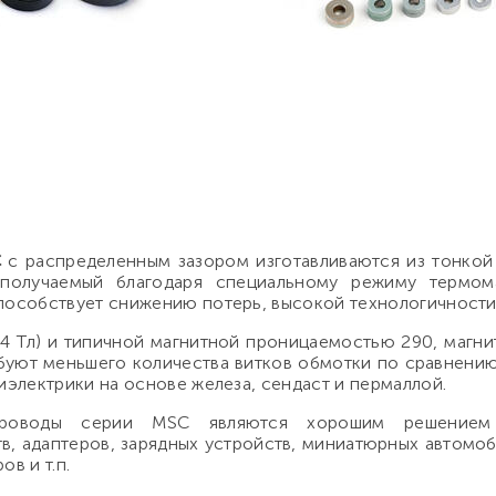
C
с распределенным зазором изготавливаются из тонкой
 получаемый благодаря специальному режиму термома
пособствует снижению потерь, высокой технологичности
,4 Тл) и типичной магнитной проницаемостью 290, магн
буют меньшего количества витков обмотки по сравнени
электрики на основе железа, сендаст и пермаллой.
опроводы серии MSC являются хорошим решение
в, адаптеров, зарядных устройств, миниатюрных автомоб
ов и т.п.