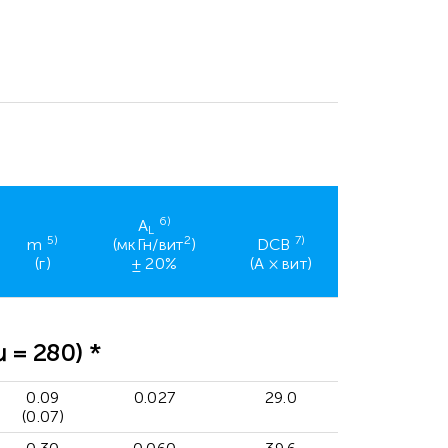
6)
A
L
5)
2
7)
m
(мкГн/вит
)
DCB
(г)
± 20%
(A × вит)
= 280) *
0.09
0.027
29.0
(0.07)