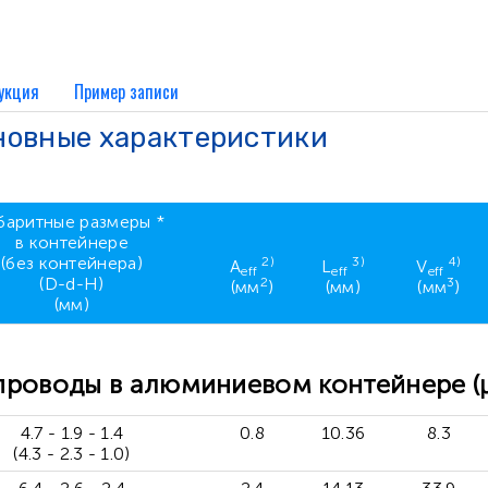
укция
Пример записи
новные характеристики
баритные размеры *
в контейнере
(без контейнера)
2)
3)
4)
A
L
V
eff
eff
eff
(D-d-H)
2
3
(мм
)
(мм)
(мм
)
(мм)
роводы в алюминиевом контейнере (μ 
4.7 - 1.9 - 1.4
0.8
10.36
8.3
(4.3 - 2.3 - 1.0)