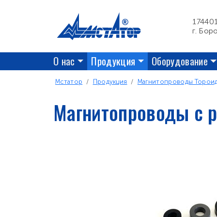
Перейти к основному содержанию
17440
г. Бор
Основная навигация
О нас
Продукция
Оборудование
Строка навигации
Мстатор
Продукция
Магнитопроводы Торои
Магнитопроводы с 