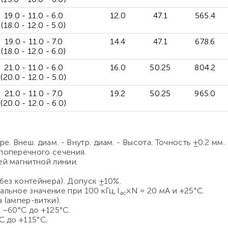
19.0 - 11.0 - 6.0
12.0
47.1
565.4
(18.0 - 12.0 - 5.0)
19.0 - 11.0 - 7.0
14.4
47.1
678.6
(18.0 - 12.0 - 6.0)
21.0 - 11.0 - 6.0
16.0
50.25
804.2
(20.0 - 12.0 - 5.0)
21.0 - 11.0 - 7.0
19.2
50.25
965.0
(20.0 - 12.0 - 6.0)
. Внеш. диам. - Внутр. диам. - Высота. Точность ±0.2 мм.
поперечного сечения.
ей магнитной линии.
без контейнера). Допуск ±10%.
льное значение при 100 кГц, l
×N = 20 мА и +25°C.
ac
 (ампер-витки).
 –60°C до +125°C.
C до +115°C.