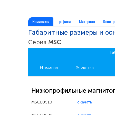
Номиналы
Графики
Материал
Констр
Габаритные размеры и ос
Серия
MSC
Га
Номинал
Этикетка
Низкопрофильные магнитоп
MSCL0510
скачать