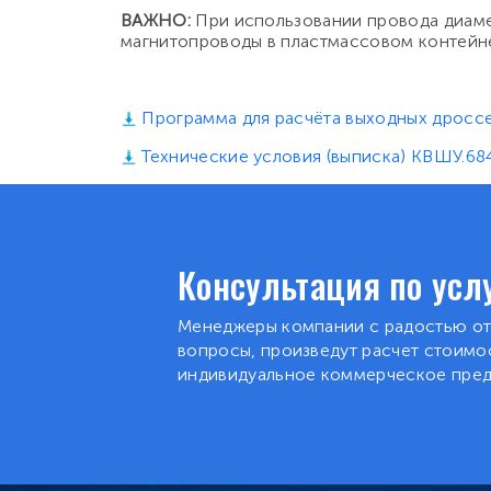
ВАЖНО:
При использовании провода диаме
магнитопроводы в пластмассовом контейн
​
Программа для расчёта выходных дросс
​
Технические условия (выписка) КВШУ.68
Консультация по усл
Менеджеры компании с радостью от
вопросы, произведут расчет стоимос
индивидуальное коммерческое пре